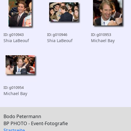
ID: g010943
ID: g010946
ID: g010953
Shia LaBeouf
Shia LaBeouf
Michael Bay
ID: g010954
Michael Bay
Bodo Petermann
BP PHOTO - Event-Fotografie
Startseite