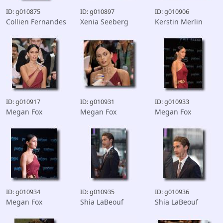
ID: g010875
ID: g010897
ID: g010906
Collien Fernandes
Xenia Seeberg
Kerstin Merlin
ID: g010917
ID: g010931
ID: g010933
Megan Fox
Megan Fox
Megan Fox
ID: g010934
ID: g010935
ID: g010936
Megan Fox
Shia LaBeouf
Shia LaBeouf