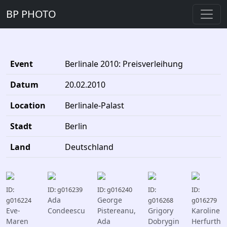
BP PHOTO
Event
Berlinale 2010: Preisverleihung
Datum
20.02.2010
Location
Berlinale-Palast
Stadt
Berlin
Land
Deutschland
ID:
ID: g016239
ID: g016240
ID:
ID:
Ada
George
g016224
g016268
g016279
Eve-
Condeescu
Pistereanu,
Grigory
Karoline
Maren
Ada
Dobrygin
Herfurth