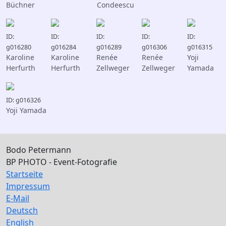
Büchner
Condeescu
ID:
ID:
ID:
ID:
ID:
g016280
g016284
g016289
g016306
g016315
Karoline
Karoline
Renée
Renée
Yoji
Herfurth
Herfurth
Zellweger
Zellweger
Yamada
ID: g016326
Yoji Yamada
Bodo Petermann
BP PHOTO - Event-Fotografie
Startseite
Impressum
E-Mail
Deutsch
English