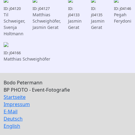
ID: j04120
ID: j04127
ID:
ID:
ID: j04146
Til
Matthias
Pegah
j04133
j04135
Schweiger,
Schweighöfer,
Jasmin
Jasmin
Ferydoni
Svenja
Jasmin Gerat
Gerat
Gerat
Holtmann
ID: j04166
Matthias Schweighöfer
Bodo Petermann
BP PHOTO - Event-Fotografie
Startseite
Impressum
E-Mail
Deutsch
English