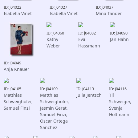
ID: j04022
ID: j04027
ID: j04037
Isabella Vinet
Isabella Vinet
Mina Tander
ID: j04060
ID: j04082
ID: j04090
Kathy
Eva
Jan Hahn
Weber
Hassmann
ID: j04049
Anja Knauer
ID: j04105
ID: j04109
ID: j04113
ID: j04116
Matthias
Matthias
Julia Jentsch
Til
Schweighöfer,
Schweighöfer,
Schweiger,
Samuel Finzi
Jasmin Gerat,
Svenja
Samuel Finzi,
Holtmann
Oscar Ortega
Sanchez