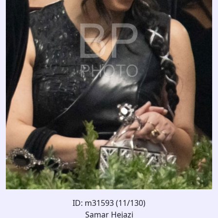
ID: m31593 (11/130)
Samar Hejazi