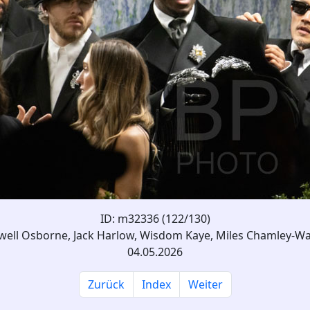
ID: m32336 (122/130)
ell Osborne, Jack Harlow, Wisdom Kaye, Miles Chamley-W
04.05.2026
Zurück
Index
Weiter