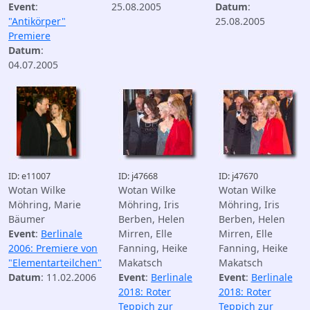
Event
:
25.08.2005
Datum
:
"Antikörper"
25.08.2005
Premiere
Datum
:
04.07.2005
ID: e11007
ID: j47668
ID: j47670
Wotan Wilke
Wotan Wilke
Wotan Wilke
Möhring, Marie
Möhring, Iris
Möhring, Iris
Bäumer
Berben, Helen
Berben, Helen
Event
:
Berlinale
Mirren, Elle
Mirren, Elle
2006: Premiere von
Fanning, Heike
Fanning, Heike
"Elementarteilchen"
Makatsch
Makatsch
Datum
: 11.02.2006
Event
:
Berlinale
Event
:
Berlinale
2018: Roter
2018: Roter
Teppich zur
Teppich zur