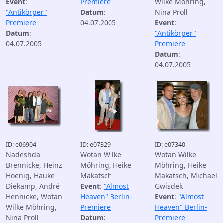
Event
:
Premiere
Wilke Möhring,
"Antikörper"
Datum
:
Nina Proll
Premiere
04.07.2005
Event
:
Datum
:
"Antikörper"
04.07.2005
Premiere
Datum
:
04.07.2005
ID: e06904
ID: e07329
ID: e07340
Nadeshda
Wotan Wilke
Wotan Wilke
Brennicke, Heinz
Möhring, Heike
Möhring, Heike
Hoenig, Hauke
Makatsch
Makatsch, Michael
Diekamp, André
Event
:
"Almost
Gwisdek
Hennicke, Wotan
Heaven" Berlin-
Event
:
"Almost
Wilke Möhring,
Premiere
Heaven" Berlin-
Nina Proll
Datum
:
Premiere