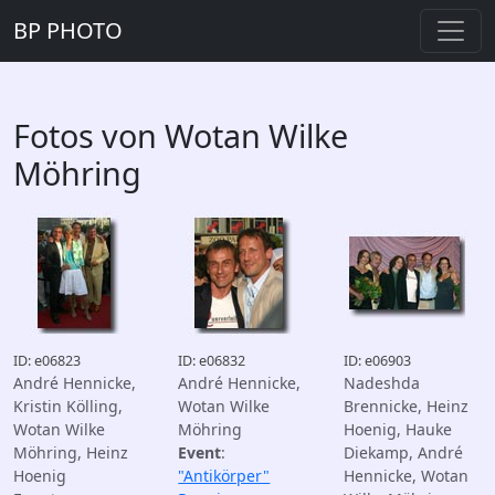
BP PHOTO
Fotos von Wotan Wilke
Möhring
ID: e06823
ID: e06832
ID: e06903
André Hennicke,
André Hennicke,
Nadeshda
Kristin Kölling,
Wotan Wilke
Brennicke, Heinz
Wotan Wilke
Möhring
Hoenig, Hauke
Möhring, Heinz
Event
:
Diekamp, André
Hoenig
"Antikörper"
Hennicke, Wotan