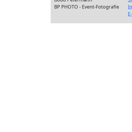
BP PHOTO - Event-Fotografie
I
E