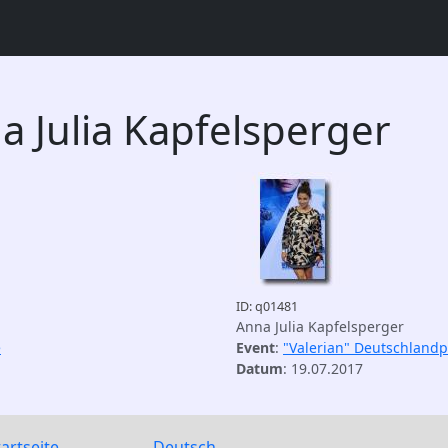
a Julia Kapfelsperger
ID: q01481
Anna Julia Kapfelsperger
e
Event
:
"Valerian" Deutschland
Datum
: 19.07.2017
tartseite
Deutsch