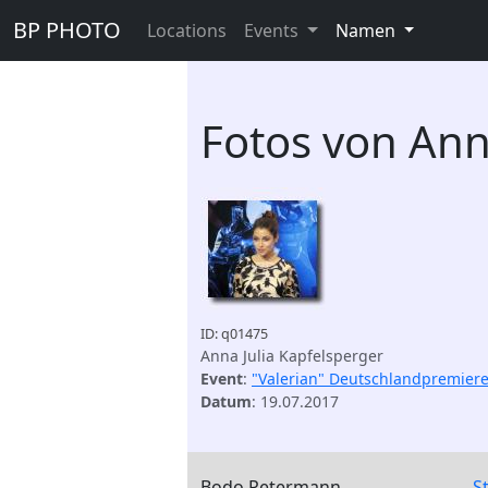
BP PHOTO
Locations
Events
Namen
Fotos von Ann
ID: q01475
Anna Julia Kapfelsperger
Event
:
"Valerian" Deutschlandpremier
Datum
: 19.07.2017
Bodo Petermann
S