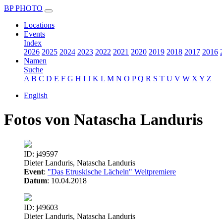
BP PHOTO
Locations
Events
Index
2026
2025
2024
2023
2022
2021
2020
2019
2018
2017
2016
Namen
Suche
A
B
C
D
E
F
G
H
I
J
K
L
M
N
O
P
Q
R
S
T
U
V
W
X
Y
Z
English
Fotos von Natascha Landuris
ID: j49597
Dieter Landuris, Natascha Landuris
Event
:
"Das Etruskische Lächeln" Weltpremiere
Datum
: 10.04.2018
ID: j49603
Dieter Landuris, Natascha Landuris