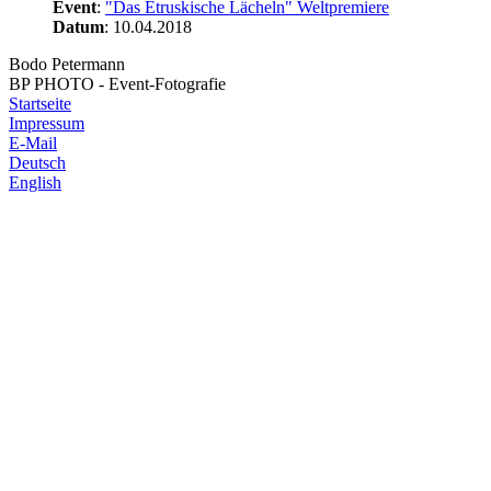
Event
:
"Das Etruskische Lächeln" Weltpremiere
Datum
: 10.04.2018
Bodo Petermann
BP PHOTO - Event-Fotografie
Startseite
Impressum
E-Mail
Deutsch
English