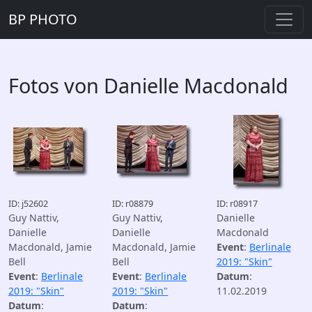
BP PHOTO
Fotos von Danielle Macdonald
ID: j52602
ID: r08879
ID: r08917
Guy Nattiv,
Guy Nattiv,
Danielle
Danielle
Danielle
Macdonald
Macdonald, Jamie
Macdonald, Jamie
Event
:
Berlinale
Bell
Bell
2019: "Skin"
Event
:
Berlinale
Event
:
Berlinale
Datum
:
2019: "Skin"
2019: "Skin"
11.02.2019
Datum
:
Datum
: