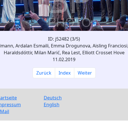
ID: j52482 (3/5)
ilmann, Ardalan Esmaili, Emma Drogunova, Aisling Franciosi
Haraldsdóttir, Milan Marić, Rea Lest, Elliott Crosset Hove
11.02.2019
Zurück
Index
Weiter
tartseite
Deutsch
mpressum
English
-Mail