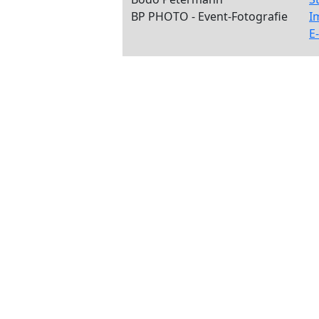
BP PHOTO - Event-Fotografie
I
E