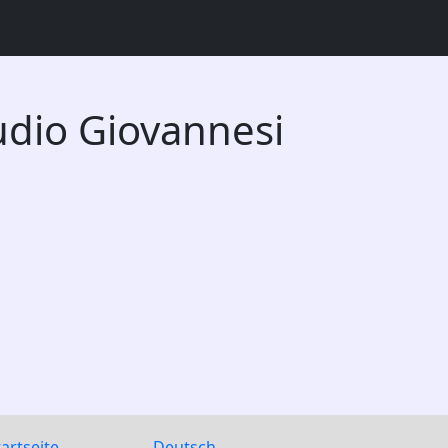
udio Giovannesi
tartseite
Deutsch