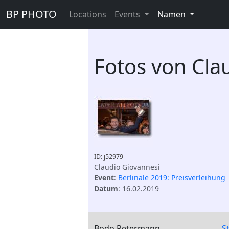
BP PHOTO
Locations
Events
Namen
Fotos von Cla
ID: j52979
Claudio Giovannesi
Event
:
Berlinale 2019: Preisverleihung
Datum
: 16.02.2019
Bodo Petermann
S