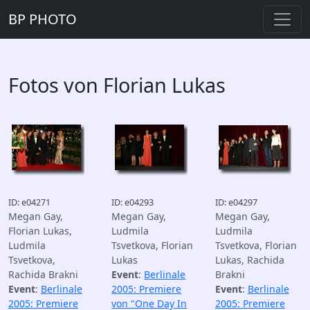
BP PHOTO
Fotos von Florian Lukas
ID: e04271
ID: e04293
ID: e04297
Megan Gay,
Megan Gay,
Megan Gay,
Florian Lukas,
Ludmila
Ludmila
Ludmila
Tsvetkova, Florian
Tsvetkova, Florian
Tsvetkova,
Lukas
Lukas, Rachida
Rachida Brakni
Event
:
Berlinale
Brakni
Event
:
Berlinale
2005: Premiere
Event
:
Berlinale
2005: Premiere
von "One Day In
2005: Premiere