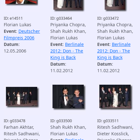
ID: e14511
ID: g033464
ID: g033472
Florian Lukas
Priyanka Chopra,
Priyanka Chopra,
Event
:
Deutscher
Shah Rukh Khan,
Shah Rukh Khan,
Filmpreis 2006
Florian Lukas
Florian Lukas
Datum
:
Event
:
Berlinale
Event
:
Berlinale
12.05.2006
2012: Don - The
2012: Don - The
King is Back
King is Back
Datum
:
Datum
:
11.02.2012
11.02.2012
ID: g033478
ID: g033500
ID: g033511
Farhan Akhtar,
Shah Rukh Khan,
Ritesh Sadhwani,
Ritesh Sadhwani,
Florian Lukas
Dieter Kosslick,