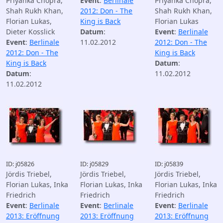
Priyanka Chopra,
Event
:
Berlinale
Priyanka Chopra,
Shah Rukh Khan,
2012: Don - The
Shah Rukh Khan,
Florian Lukas,
King is Back
Florian Lukas
Dieter Kosslick
Datum
:
Event
:
Berlinale
Event
:
Berlinale
11.02.2012
2012: Don - The
2012: Don - The
King is Back
King is Back
Datum
:
Datum
:
11.02.2012
11.02.2012
ID: j05826
ID: j05829
ID: j05839
Jördis Triebel,
Jördis Triebel,
Jördis Triebel,
Florian Lukas, Inka
Florian Lukas, Inka
Florian Lukas, Inka
Friedrich
Friedrich
Friedrich
Event
:
Berlinale
Event
:
Berlinale
Event
:
Berlinale
2013: Eröffnung
2013: Eröffnung
2013: Eröffnung