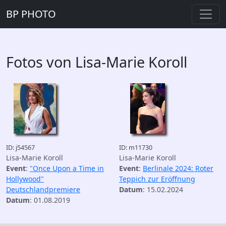
BP PHOTO
Fotos von Lisa-Marie Koroll
ID: j54567
ID: m11730
Lisa-Marie Koroll
Lisa-Marie Koroll
Event
:
"Once Upon a Time in
Event
:
Berlinale 2024: Roter
Hollywood"
Teppich zur Eröffnung
Deutschlandpremiere
Datum
: 15.02.2024
Datum
: 01.08.2019