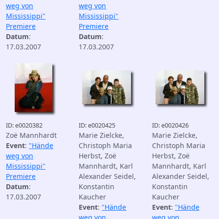
weg von
weg von
Mississippi"
Mississippi"
Premiere
Premiere
Datum
:
Datum
:
17.03.2007
17.03.2007
ID: e0020382
ID: e0020425
ID: e0020426
Zoë Mannhardt
Marie Zielcke,
Marie Zielcke,
Event
:
"Hände
Christoph Maria
Christoph Maria
weg von
Herbst, Zoë
Herbst, Zoë
Mississippi"
Mannhardt, Karl
Mannhardt, Karl
Premiere
Alexander Seidel,
Alexander Seidel,
Datum
:
Konstantin
Konstantin
17.03.2007
Kaucher
Kaucher
Event
:
"Hände
Event
:
"Hände
weg von
weg von