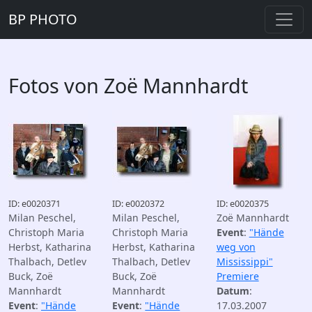
BP PHOTO
Fotos von Zoë Mannhardt
ID: e0020371
ID: e0020372
ID: e0020375
Milan Peschel,
Milan Peschel,
Zoë Mannhardt
Christoph Maria
Christoph Maria
Event
:
"Hände
Herbst, Katharina
Herbst, Katharina
weg von
Thalbach, Detlev
Thalbach, Detlev
Mississippi"
Buck, Zoë
Buck, Zoë
Premiere
Mannhardt
Mannhardt
Datum
:
Event
:
"Hände
Event
:
"Hände
17.03.2007