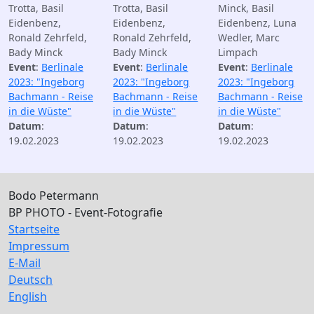
Trotta, Basil
Trotta, Basil
Minck, Basil
Eidenbenz,
Eidenbenz,
Eidenbenz, Luna
Ronald Zehrfeld,
Ronald Zehrfeld,
Wedler, Marc
Bady Minck
Bady Minck
Limpach
Event
:
Berlinale
Event
:
Berlinale
Event
:
Berlinale
2023: "Ingeborg
2023: "Ingeborg
2023: "Ingeborg
Bachmann - Reise
Bachmann - Reise
Bachmann - Reise
in die Wüste"
in die Wüste"
in die Wüste"
Datum
:
Datum
:
Datum
:
19.02.2023
19.02.2023
19.02.2023
Bodo Petermann
BP PHOTO - Event-Fotografie
Startseite
Impressum
E-Mail
Deutsch
English