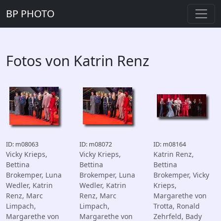
BP PHOTO
Fotos von Katrin Renz
ID: m08063
ID: m08072
ID: m08164
Vicky Krieps,
Vicky Krieps,
Katrin Renz,
Bettina
Bettina
Bettina
Brokemper, Luna
Brokemper, Luna
Brokemper, Vicky
Wedler, Katrin
Wedler, Katrin
Krieps,
Renz, Marc
Renz, Marc
Margarethe von
Limpach,
Limpach,
Trotta, Ronald
Margarethe von
Margarethe von
Zehrfeld, Bady