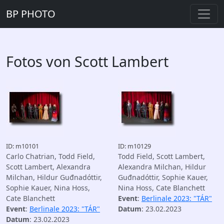
BP PHOTO
Fotos von Scott Lambert
ID: m10101
ID: m10129
Carlo Chatrian, Todd Field,
Todd Field, Scott Lambert,
Scott Lambert, Alexandra
Alexandra Milchan, Hildur
Milchan, Hildur Guđnadóttir,
Guđnadóttir, Sophie Kauer,
Sophie Kauer, Nina Hoss,
Nina Hoss, Cate Blanchett
Cate Blanchett
Event
:
Berlinale 2023: "TÁR"
Event
:
Berlinale 2023: "TÁR"
Datum
: 23.02.2023
Datum
: 23.02.2023