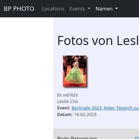
BP PHOTO
Locations
Events
Namen
Fotos von Lesl
ID: m07023
Leslie Clio
Event
:
Berlinale 2023: Roter Teppich z
Datum
: 16.02.2023
Bodo Petermann
S