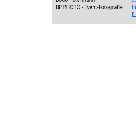
BP PHOTO - Event-Fotografie
I
E