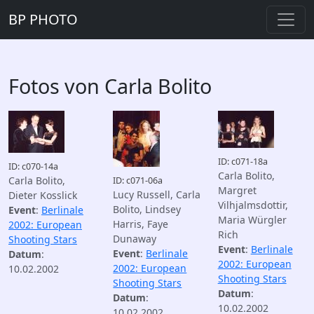
BP PHOTO
Fotos von Carla Bolito
ID: c071-18a
ID: c070-14a
Carla Bolito,
Carla Bolito,
ID: c071-06a
Margret
Lucy Russell, Carla
Dieter Kosslick
Vilhjalmsdottir,
Bolito, Lindsey
Event
:
Berlinale
Maria Würgler
Harris, Faye
2002: European
Rich
Dunaway
Shooting Stars
Event
:
Berlinale
Event
:
Berlinale
Datum
:
2002: European
2002: European
10.02.2002
Shooting Stars
Shooting Stars
Datum
:
Datum
:
10.02.2002
10.02.2002