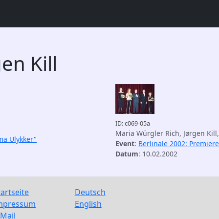
en Kill
ID: c069-05a
Maria Würgler Rich, Jørgen Kill
ma Ulykker"
Event
:
Berlinale 2002: Premier
Datum
: 10.02.2002
tartseite
Deutsch
mpressum
English
-Mail