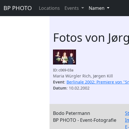
BP PHOTO
Locations
Events
Namen
Fotos von Jørg
ID: c069-03a
Maria Würgler Rich, Jørgen Kill
Event
:
Berlinale 2002: Premiere von "S
Datum
: 10.02.2002
Bodo Petermann
S
BP PHOTO - Event-Fotografie
I
E