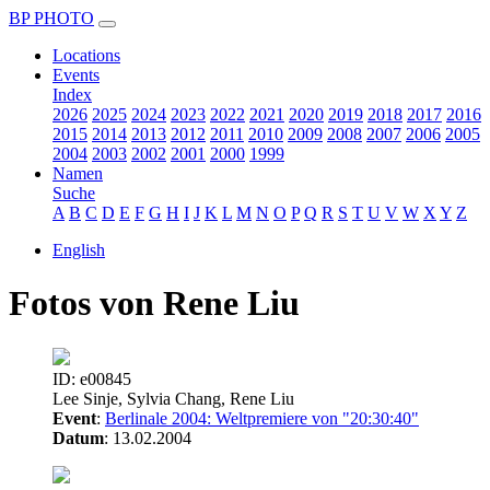
BP PHOTO
Locations
Events
Index
2026
2025
2024
2023
2022
2021
2020
2019
2018
2017
2016
2015
2014
2013
2012
2011
2010
2009
2008
2007
2006
2005
2004
2003
2002
2001
2000
1999
Namen
Suche
A
B
C
D
E
F
G
H
I
J
K
L
M
N
O
P
Q
R
S
T
U
V
W
X
Y
Z
English
Fotos von Rene Liu
ID: e00845
Lee Sinje, Sylvia Chang, Rene Liu
Event
:
Berlinale 2004: Weltpremiere von "20:30:40"
Datum
: 13.02.2004