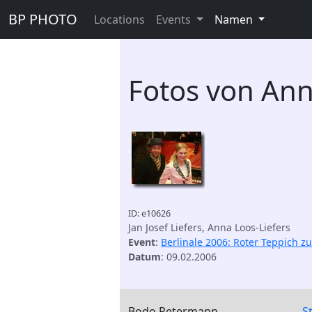
BP PHOTO
Locations
Events
Namen
Fotos von Ann
ID: e10626
Jan Josef Liefers, Anna Loos-Liefers
Event
:
Berlinale 2006: Roter Teppich z
Datum
: 09.02.2006
Bodo Petermann
S