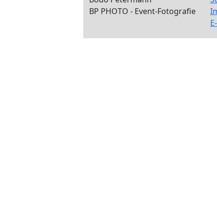
BP PHOTO - Event-Fotografie
I
E