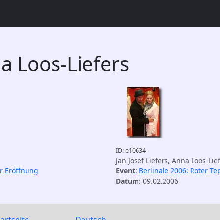
a Loos-Liefers
ID: e10634
Jan Josef Liefers, Anna Loos-Lie
ur Eröffnung
Event
:
Berlinale 2006: Roter Te
Datum
: 09.02.2006
tartseite
Deutsch