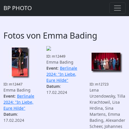
BP PHOTO
Fotos von Emma Bading
ID: m12449
Emma Bading
Event
:
Berlinale
2024: "In Liebe,
Eure Hilde"
ID: m12447
ID: m12723
Datum
:
Emma Bading
Lena
17.02.2024
Event
:
Berlinale
Urzendowsky, Tilla
2024: "In Liebe,
Krachtowil, Lisa
Eure Hilde"
Hrdina, Sina
Datum
:
Martens, Emma
17.02.2024
Bading, Alexander
Scheer, Johannes