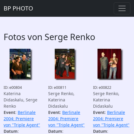
BP PHOTO
Fotos von Serge Renko
ID: e00804
ID: e00811
ID: e00822
Katerina
Serge Renko,
Serge Renko,
Didaskalu, Serge
Katerina
Katerina
Renko
Didaskalu
Didaskalu
Event
:
Berlinale
Event
:
Berlinale
Event
:
Berlinale
2004: Premiere
2004: Premiere
2004: Premiere
von "Triple Agent"
von "Triple Agent"
von "Triple Agent"
Datum
:
Datum
:
Datum
: