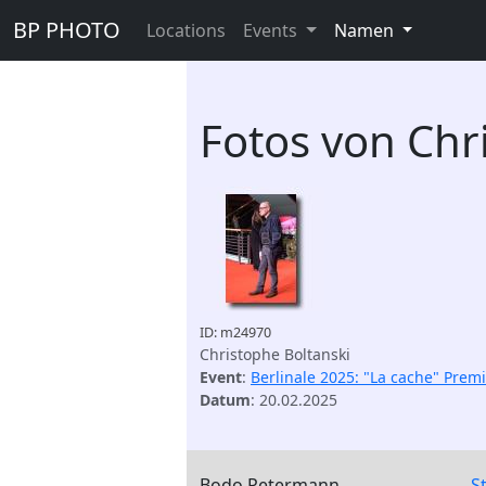
BP PHOTO
Locations
Events
Namen
Fotos von Chr
ID: m24970
Christophe Boltanski
Event
:
Berlinale 2025: "La cache" Prem
Datum
: 20.02.2025
Bodo Petermann
S