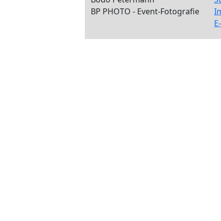
BP PHOTO - Event-Fotografie
I
E