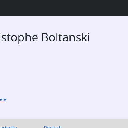
istophe Boltanski
iere
tartseite
Deutsch