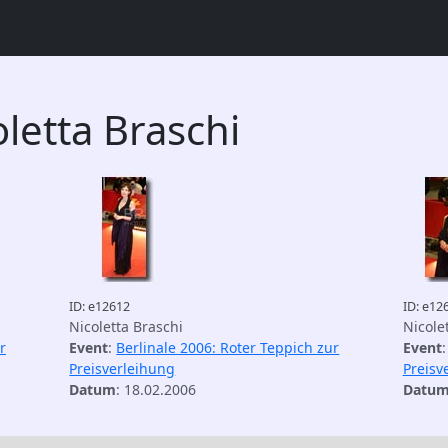
letta Braschi
ID: e12612
ID: e12
Nicoletta Braschi
Nicole
r
Event
:
Berlinale 2006: Roter Teppich zur
Event
Preisverleihung
Preisv
Datum
: 18.02.2006
Datu