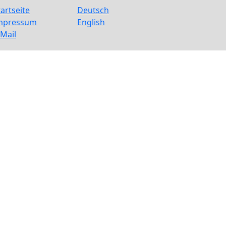
tartseite
Deutsch
mpressum
English
-Mail