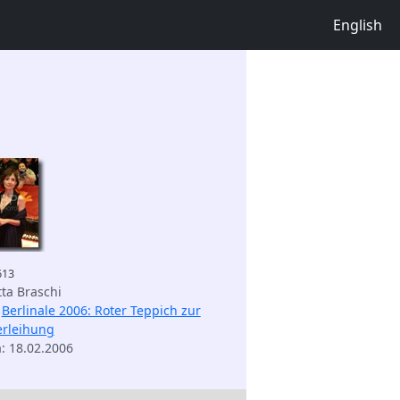
English
613
tta Braschi
:
Berlinale 2006: Roter Teppich zur
erleihung
m
: 18.02.2006