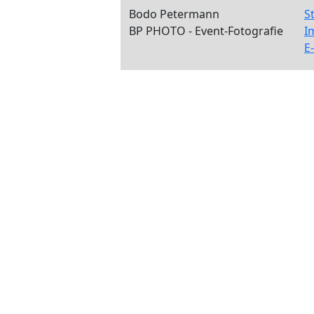
Bodo Petermann
S
BP PHOTO - Event-Fotografie
I
E