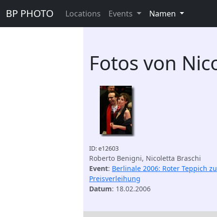
BP PHOTO
Locations
Events
Namen
Fotos von Nico
ID: e12603
Roberto Benigni, Nicoletta Braschi
Event
:
Berlinale 2006: Roter Teppich zu
Preisverleihung
Datum
: 18.02.2006