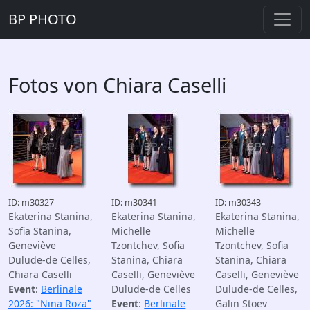
BP PHOTO
Fotos von Chiara Caselli
ID: m30327
ID: m30341
ID: m30343
Ekaterina Stanina,
Ekaterina Stanina,
Ekaterina Stanina,
Sofia Stanina,
Michelle
Michelle
Geneviève
Tzontchev, Sofia
Tzontchev, Sofia
Dulude-de Celles,
Stanina, Chiara
Stanina, Chiara
Chiara Caselli
Caselli, Geneviève
Caselli, Geneviève
Event
:
Berlinale
Dulude-de Celles
Dulude-de Celles,
2026: "Nina Roza"
Event
:
Berlinale
Galin Stoev