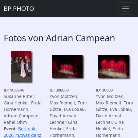
BP PHOTO
Fotos von Adrian Campean
ID: m30546
ID: u08080
ID: u08081
Susanne Ritter,
Yvon Moltzen,
Yvon Moltzen,
Gina Henkel, Frida
Max Riemelt, Trini
Max Riemelt, Trini
Hornemann,
Götze, Eva Löbau,
Götze, Eva Löbau,
Adrian Campean,
David Armati
David Armati
Rahel Ohm
Lechner, Gina
Lechner, Gina
Event
:
Berlinale
Henkel, Frida
Henkel, Frida
2026: "Etwas ganz
Hornemann,
Hornemann,