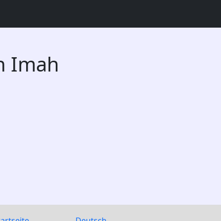
n Imah
tartseite
Deutsch