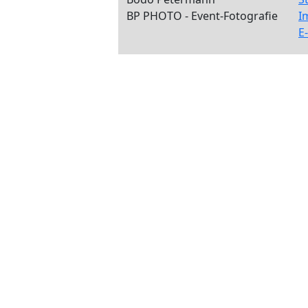
BP PHOTO - Event-Fotografie
I
E