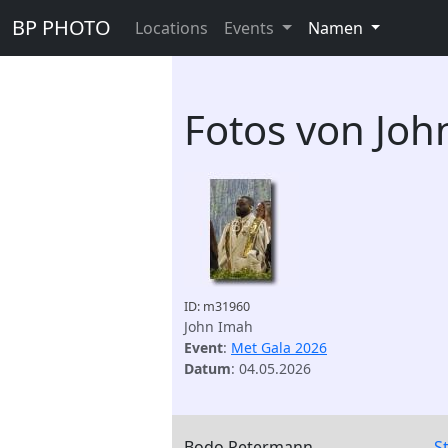
BP PHOTO
Locations
Events
Namen
Fotos von Joh
ID: m31960
John Imah
Event
:
Met Gala 2026
Datum
: 04.05.2026
Bodo Petermann
S