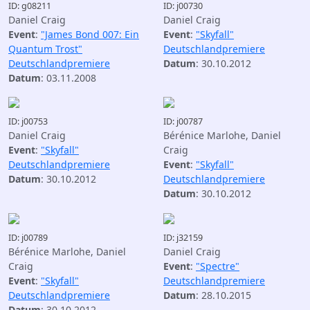
ID: g08211
ID: j00730
Daniel Craig
Daniel Craig
Event
:
"James Bond 007: Ein
Event
:
"Skyfall"
Quantum Trost"
Deutschlandpremiere
Deutschlandpremiere
Datum
: 30.10.2012
Datum
: 03.11.2008
ID: j00753
ID: j00787
Daniel Craig
Bérénice Marlohe, Daniel
Event
:
"Skyfall"
Craig
Deutschlandpremiere
Event
:
"Skyfall"
Datum
: 30.10.2012
Deutschlandpremiere
Datum
: 30.10.2012
ID: j00789
ID: j32159
Bérénice Marlohe, Daniel
Daniel Craig
Craig
Event
:
"Spectre"
Event
:
"Skyfall"
Deutschlandpremiere
Deutschlandpremiere
Datum
: 28.10.2015
Datum
: 30.10.2012