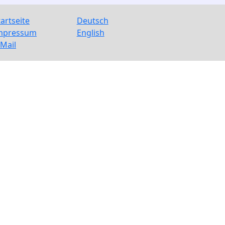
tartseite
Deutsch
mpressum
English
-Mail