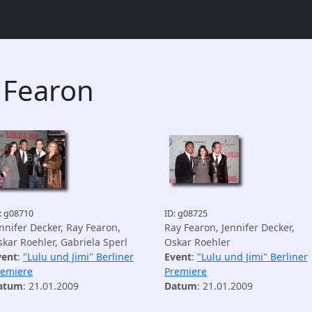
 Fearon
: g08710
ID: g08725
nnifer Decker, Ray Fearon,
Ray Fearon, Jennifer Decker,
kar Roehler, Gabriela Sperl
Oskar Roehler
vent
:
"Lulu und Jimi" Berliner
Event
:
"Lulu und Jimi" Berliner
remiere
Premiere
atum
: 21.01.2009
Datum
: 21.01.2009