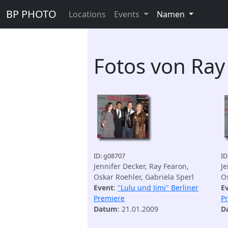
BP PHOTO
Locations
Events
Namen
Fotos von Ray
ID: g08707
ID
Jennifer Decker, Ray Fearon,
Je
Oskar Roehler, Gabriela Sperl
Os
Event
:
"Lulu und Jimi" Berliner
E
Premiere
P
Datum
: 21.01.2009
D