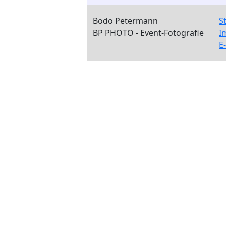
Bodo Petermann
S
BP PHOTO - Event-Fotografie
I
E