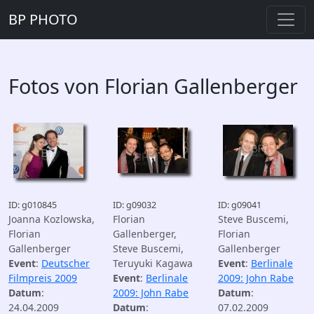
BP PHOTO
Fotos von Florian Gallenberger
ID: g010845
ID: g09032
ID: g09041
Joanna Kozlowska,
Florian
Steve Buscemi,
Florian
Gallenberger,
Florian
Gallenberger
Steve Buscemi,
Gallenberger
Event
:
Deutscher
Teruyuki Kagawa
Event
:
Berlinale
Filmpreis 2009
Event
:
Berlinale
2009: John Rabe
Datum
:
2009: John Rabe
Datum
:
24.04.2009
Datum
:
07.02.2009