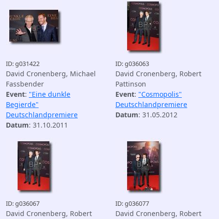
ID: g031422
ID: g036063
David Cronenberg, Michael
David Cronenberg, Robert
Fassbender
Pattinson
Event
:
"Eine dunkle
Event
:
"Cosmopolis"
Begierde"
Deutschlandpremiere
Deutschlandpremiere
Datum
: 31.05.2012
Datum
: 31.10.2011
ID: g036067
ID: g036077
David Cronenberg, Robert
David Cronenberg, Robert