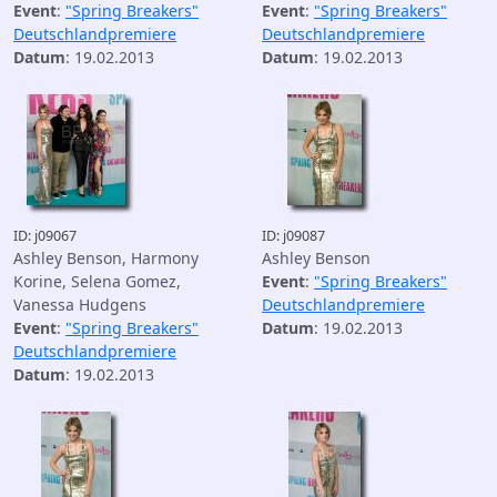
Event
:
"Spring Breakers"
Event
:
"Spring Breakers"
Deutschlandpremiere
Deutschlandpremiere
Datum
: 19.02.2013
Datum
: 19.02.2013
ID: j09067
ID: j09087
Ashley Benson, Harmony
Ashley Benson
Korine, Selena Gomez,
Event
:
"Spring Breakers"
Vanessa Hudgens
Deutschlandpremiere
Event
:
"Spring Breakers"
Datum
: 19.02.2013
Deutschlandpremiere
Datum
: 19.02.2013