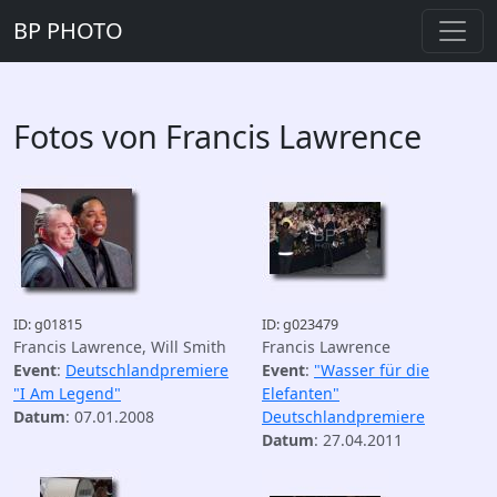
BP PHOTO
Fotos von Francis Lawrence
ID: g01815
ID: g023479
Francis Lawrence, Will Smith
Francis Lawrence
Event
:
Deutschlandpremiere
Event
:
"Wasser für die
"I Am Legend"
Elefanten"
Datum
: 07.01.2008
Deutschlandpremiere
Datum
: 27.04.2011