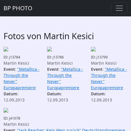
BP PHOTO
Fotos von Martin Kesici
ID: j13784
ID: j13786
ID: j13799
Martin Kesici
Martin Kesici
Martin Kesici
Event
:
"Metallica -
Event
:
"Metallica -
Event
:
"Metallica -
Through the
Through the
Through the
Never"
Never"
Never"
Europapremiere
Europapremiere
Europapremiere
Datum
:
Datum
:
Datum
:
12.09.2013
12.09.2013
12.09.2013
ID: j41078
Martin Kesici
Event
:
"Jack Reacher: Kein Weg zurück" Deutschlandpremiere