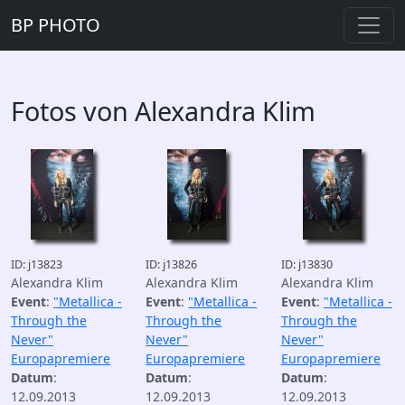
BP PHOTO
Fotos von Alexandra Klim
ID: j13823
ID: j13826
ID: j13830
Alexandra Klim
Alexandra Klim
Alexandra Klim
Event
:
"Metallica -
Event
:
"Metallica -
Event
:
"Metallica -
Through the
Through the
Through the
Never"
Never"
Never"
Europapremiere
Europapremiere
Europapremiere
Datum
:
Datum
:
Datum
:
12.09.2013
12.09.2013
12.09.2013