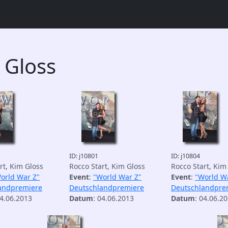
 Gloss
ID: j10801
ID: j10804
rt, Kim Gloss
Rocco Start, Kim Gloss
Rocco Start, Kim
orld War Z"
Event
:
"World War Z"
Event
:
"World W
andpremiere
Deutschlandpremiere
Deutschlandpre
04.06.2013
Datum
: 04.06.2013
Datum
: 04.06.2