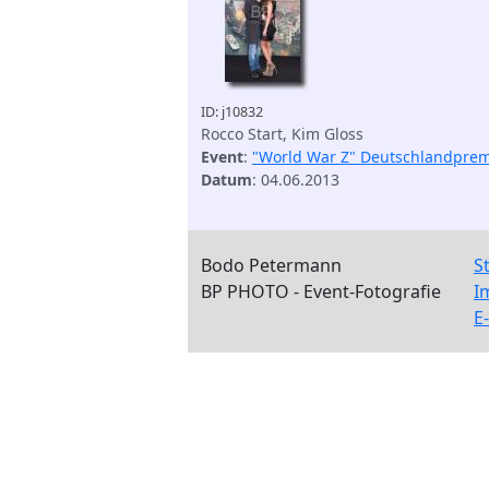
ID: j10832
Rocco Start, Kim Gloss
Event
:
"World War Z" Deutschlandprem
Datum
: 04.06.2013
Bodo Petermann
S
BP PHOTO - Event-Fotografie
I
E