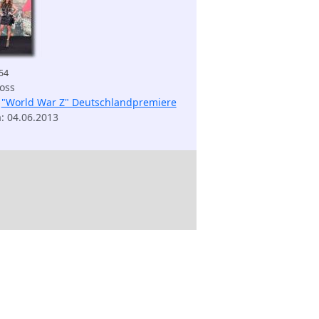
854
oss
:
"World War Z" Deutschlandpremiere
m
: 04.06.2013