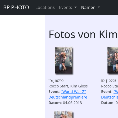
BP PHOTO
Locations
Events
Namen
Fotos von Kim
ID: j10790
ID: j10795
Rocco Start, Kim Gloss
Rocco Sta
Event
:
"World War Z"
Event
:
"W
Deutschlandpremiere
Deutschl
Datum
: 04.06.2013
Datum
: 