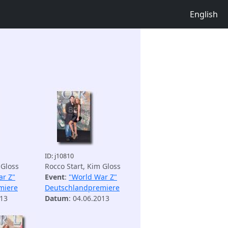
English
ID: j10810
 Gloss
Rocco Start, Kim Gloss
ar Z"
Event
:
"World War Z"
miere
Deutschlandpremiere
013
Datum
: 04.06.2013