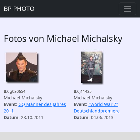
BP PHOTO
Fotos von Michael Michalsky
ID: g030654
ID: j11435
Michael Michalsky
Michael Michalsky
Event
:
GQ Männer des Jahres
Event
:
"World War Z"
2011
Deutschlandpremiere
Datum
: 28.10.2011
Datum
: 04.06.2013