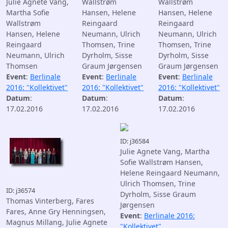
Julie Agnete Vang,
Wallstrøm
Wallstrøm
Martha Sofie
Hansen, Helene
Hansen, Helene
Wallstrøm
Reingaard
Reingaard
Hansen, Helene
Neumann, Ulrich
Neumann, Ulrich
Reingaard
Thomsen, Trine
Thomsen, Trine
Neumann, Ulrich
Dyrholm, Sisse
Dyrholm, Sisse
Thomsen
Graum Jørgensen
Graum Jørgensen
Event
:
Berlinale
Event
:
Berlinale
Event
:
Berlinale
2016: "Kollektivet"
2016: "Kollektivet"
2016: "Kollektivet"
Datum
:
Datum
:
Datum
:
17.02.2016
17.02.2016
17.02.2016
ID: j36584
Julie Agnete Vang, Martha
Sofie Wallstrøm Hansen,
Helene Reingaard Neumann,
Ulrich Thomsen, Trine
ID: j36574
Dyrholm, Sisse Graum
Thomas Vinterberg, Fares
Jørgensen
Fares, Anne Gry Henningsen,
Event
:
Berlinale 2016:
Magnus Millang, Julie Agnete
"Kollektivet"