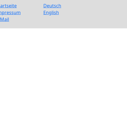
tartseite
Deutsch
mpressum
English
-Mail