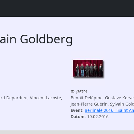
vain Goldberg
ID: j36791
rd Depardieu, Vincent Lacoste,
Benoît Delépine, Gustave Kerve
Jean-Pierre Guérin, Sylvain Gol
Event
:
Berlinale 2016: "Saint 
Datum
: 19.02.2016