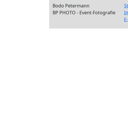
Bodo Petermann
S
BP PHOTO - Event-Fotografie
I
E