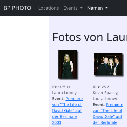
BP PHOTO
Locations
Events
Namen
Fotos von Lau
ID: c125-11
ID: c125-21
Laura Linney
Kevin Spacey,
Event
:
Premiere
Laura Linney
von "The Life of
Event
:
Premiere
David Gale" auf
von "The Life of
der Berlinale
David Gale" auf
2003
der Berlinale