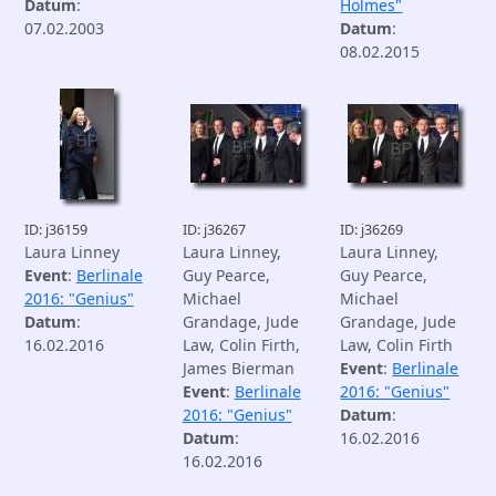
Datum
:
Holmes"
07.02.2003
Datum
:
08.02.2015
ID: j36159
ID: j36267
ID: j36269
Laura Linney
Laura Linney,
Laura Linney,
Event
:
Berlinale
Guy Pearce,
Guy Pearce,
2016: "Genius"
Michael
Michael
Datum
:
Grandage, Jude
Grandage, Jude
16.02.2016
Law, Colin Firth,
Law, Colin Firth
James Bierman
Event
:
Berlinale
Event
:
Berlinale
2016: "Genius"
2016: "Genius"
Datum
:
Datum
:
16.02.2016
16.02.2016