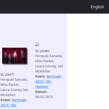
English
ID: j26480
Hiroyuki Sanada,
Milo Parker,
Laura Linney, Ian
McKellen
ID: j26477
Event
:
Berlinale
Hiroyuki Sanada,
2015: "Mr.
Milo Parker,
Holmes"
Laura Linney, Ian
Datum
:
McKellen
08.02.2015
Event
:
Berlinale
2015: "Mr.