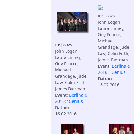
ID: j36326
John Logan,
Laura Linney,
Guy Pearce,
Michael
ID: j36325
Grandage, Jude
John Logan,
Law, Colin Firth,
Laura Linney,
James Bierman
Guy Pearce,
Event
:
Berlinale
Michael
2016: "Genius"
Grandage, Jude
Datum
:
Law, Colin Firth,
16.02.2016
James Bierman
Event
:
Berlinale
2016: "Genius"
Datum
:
16.02.2016