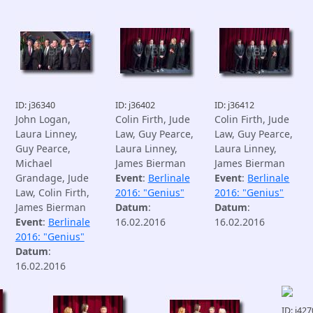
ID: j36340
ID: j36402
ID: j36412
John Logan,
Colin Firth, Jude
Colin Firth, Jude
Laura Linney,
Law, Guy Pearce,
Law, Guy Pearce,
Guy Pearce,
Laura Linney,
Laura Linney,
Michael
James Bierman
James Bierman
Grandage, Jude
Event
:
Berlinale
Event
:
Berlinale
Law, Colin Firth,
2016: "Genius"
2016: "Genius"
James Bierman
Datum
:
Datum
:
Event
:
Berlinale
16.02.2016
16.02.2016
2016: "Genius"
Datum
:
16.02.2016
ID: j42