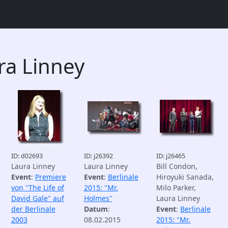
ra Linney
ID: d02693
ID: j26392
ID: j26465
Laura Linney
Laura Linney
Bill Condon,
Event
:
Premiere
Event
:
Berlinale
Hiroyuki Sanada,
von "The Life of
2015: "Mr.
Milo Parker,
David Gale" auf
Holmes"
Laura Linney
der Berlinale
Datum
:
Event
:
Berlinale
2003
08.02.2015
2015: "Mr.