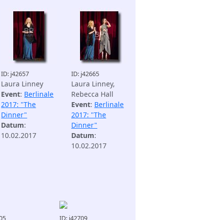
ID: j42657
ID: j42665
Laura Linney
Laura Linney,
Event
:
Berlinale
Rebecca Hall
2017: "The
Event
:
Berlinale
Dinner"
2017: "The
Datum
:
Dinner"
10.02.2017
Datum
:
10.02.2017
705
ID: j42709