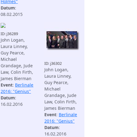
Holmes"
Datum
:
08.02.2015
ID: j36289
John Logan,
Laura Linney,
Guy Pearce,
Michael
ID: j36302
Grandage, Jude
John Logan,
Law, Colin Firth,
Laura Linney,
James Bierman
Guy Pearce,
Event
:
Berlinale
Michael
2016: "Genius"
Grandage, Jude
Datum
:
Law, Colin Firth,
16.02.2016
James Bierman
Event
:
Berlinale
2016: "Genius"
Datum
:
16.02.2016